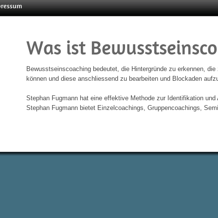
pressum
Was ist Bewusstseinsc
Bewusstseinscoaching bedeutet, die Hintergründe zu erkennen, di
können und diese anschliessend zu bearbeiten und Blockaden aufz
Stephan Fugmann hat eine effektive Methode zur Identifikation und
Stephan Fugmann bietet Einzelcoachings, Gruppencoachings, Semin
beit neues Bewusstsein
Österreich
Über mich
Meine Arbeit
Schweiz