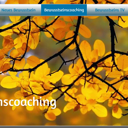
Neues Bewusstsein
Bewusstseinscoaching
Bewusstseins TV
nscoaching